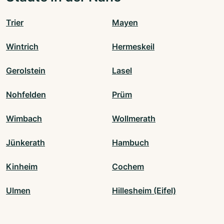
Trier
Mayen
Wintrich
Hermeskeil
Gerolstein
Lasel
Nohfelden
Prüm
Wimbach
Wollmerath
Jünkerath
Hambuch
Kinheim
Cochem
Ulmen
Hillesheim (Eifel)