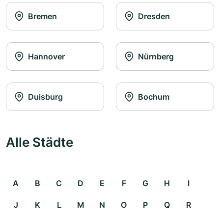
Bremen
Dresden
Hannover
Nürnberg
Duisburg
Bochum
Alle Städte
A
B
C
D
E
F
G
H
I
J
K
L
M
N
O
P
Q
R