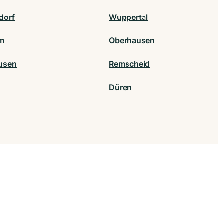
dorf
Wuppertal
m
Oberhausen
usen
Remscheid
Düren