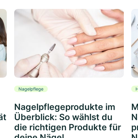
Nagelpflege
H
Nagelpflegeprodukte im
M
ät
Überblick: So wählst du
N
die richtigen Produkte für
p
deine Nägel
N