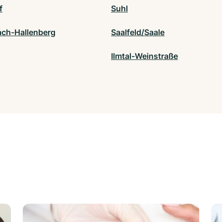
f
Suhl
ach-Hallenberg
Saalfeld/Saale
Ilmtal-Weinstraße