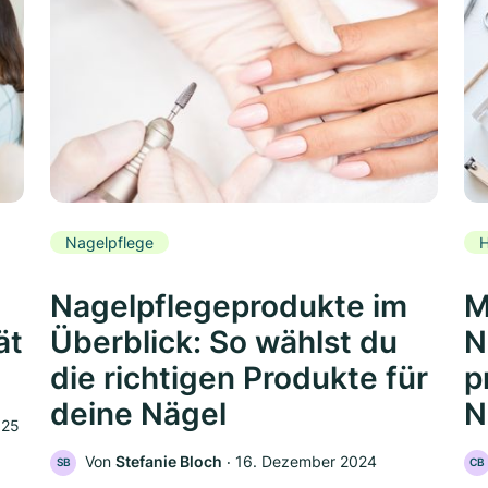
Nagelpflege
H
Nagelpflegeprodukte im
M
ät
Überblick: So wählst du
N
die richtigen Produkte für
p
deine Nägel
N
025
Von
Stefanie Bloch
‧
16. Dezember 2024
SB
CB