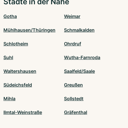
Städte in der Nähe
Gotha
Weimar
Mühlhausen/Thüringen
Schmalkalden
Schlotheim
Ohrdruf
Suhl
Wutha-Farnroda
Waltershausen
Saalfeld/Saale
Südeichsfeld
Greußen
Mihla
Sollstedt
Ilmtal-Weinstraße
Gräfenthal