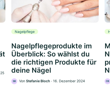
Nagelpflege
H
Nagelpflegeprodukte im
M
ät
Überblick: So wählst du
N
die richtigen Produkte für
p
deine Nägel
N
025
Von
Stefanie Bloch
‧
16. Dezember 2024
SB
CB