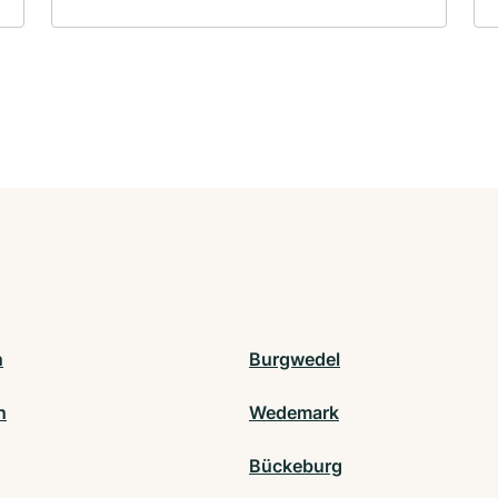
n
Burgwedel
n
Wedemark
Bückeburg