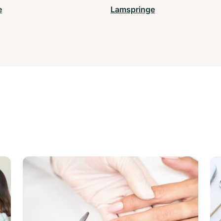
e
Lamspringe