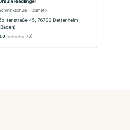
Ursula Riedlinger
Schminkschule · Kosmetik
Zolltenstraße 45, 76706 Dettenheim
(Baden)
0.0
(0)