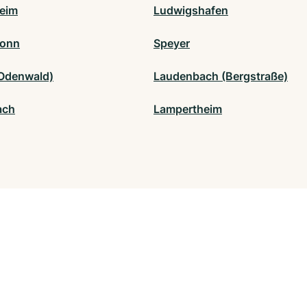
eim
Ludwigshafen
ronn
Speyer
(Odenwald)
Laudenbach (Bergstraße)
ach
Lampertheim