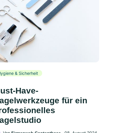
ygiene & Sicherheit
ust-Have-
agelwerkzeuge für ein
rofessionelles
agelstudio
Von
‧
08. August 2024