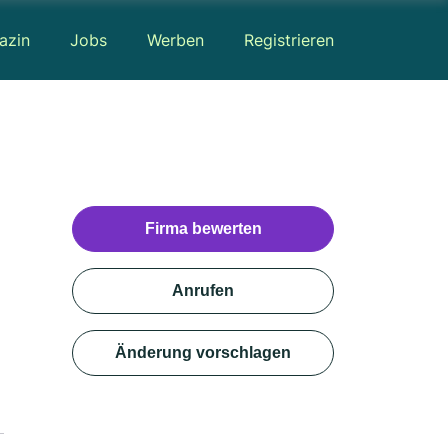
azin
Jobs
Werben
Registrieren
Firma bewerten
Anrufen
Änderung vorschlagen