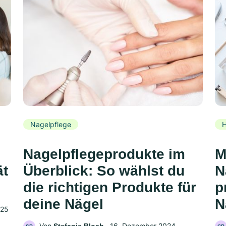
Nagelpflege
H
Nagelpflegeprodukte im
M
ät
Überblick: So wählst du
N
die richtigen Produkte für
p
deine Nägel
N
025
Von
‧
16. Dezember 2024