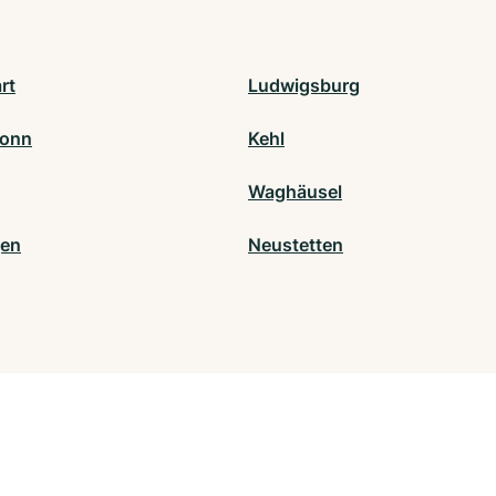
rt
Ludwigsburg
ronn
Kehl
Waghäusel
gen
Neustetten