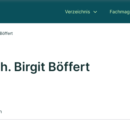
Verzeichnis
Fachmag
 Böffert
h. Birgit Böffert
n