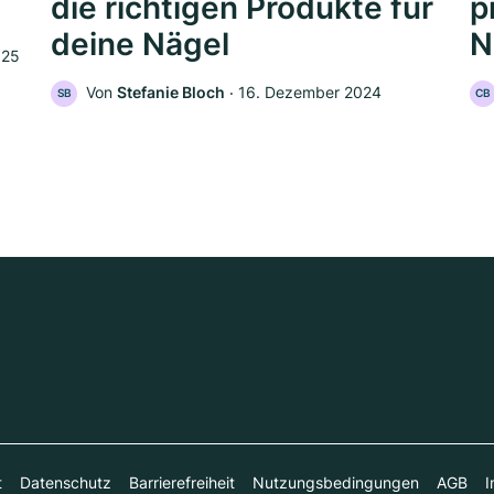
die richtigen Produkte für
p
deine Nägel
N
025
Von
Stefanie Bloch
‧
16. Dezember 2024
SB
CB
t
Datenschutz
Barrierefreiheit
Nutzungsbedingungen
AGB
I