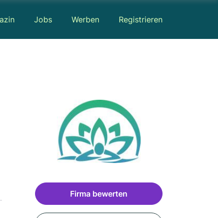
azin
Jobs
Werben
Registrieren
Firma bewerten