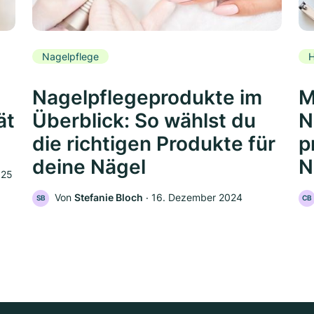
Nagelpflege
H
Nagelpflegeprodukte im
M
ät
Überblick: So wählst du
N
die richtigen Produkte für
p
deine Nägel
N
025
Von
Stefanie Bloch
‧
16. Dezember 2024
SB
CB