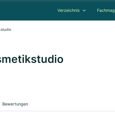
Verzeichnis
Fachmag
kstudio
smetikstudio
Bewertungen