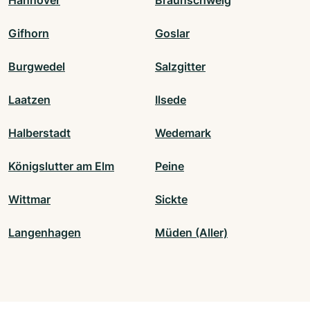
Hannover
Braunschweig
Gifhorn
Goslar
Burgwedel
Salzgitter
Laatzen
Ilsede
Halberstadt
Wedemark
Königslutter am Elm
Peine
Wittmar
Sickte
Langenhagen
Müden (Aller)