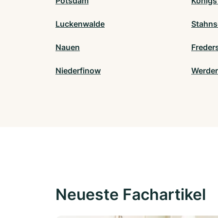
Potsdam
Königs
Luckenwalde
Stahns
Nauen
Freder
Niederfinow
Werder
Neueste Fachartikel