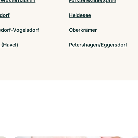
 Wusterhausen
Fürstenwalde/Spree
dorf
Heidesee
sdorf-Vogelsdorf
Oberkrämer
 (Havel)
Petershagen/Eggersdorf