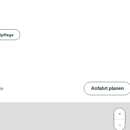
ßpflege
in
Anfahrt planen
+
−