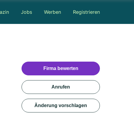
azin
Jobs
Werben
Registrieren
Firma bewerten
Anrufen
Änderung vorschlagen