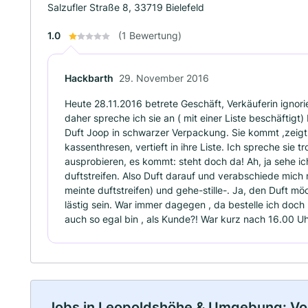
Salzufler Straße 8, 33719 Bielefeld
1.0
(1 Bewertung)
Hackbarth
29. November 2016
Heute 28.11.2016 betrete Geschäft, Verkäuferin ignori
daher spreche ich sie an ( mit einer Liste beschäftigt)
Duft Joop in schwarzer Verpackung. Sie kommt ,zeig
kassenthresen, vertieft in ihre Liste. Ich spreche sie
ausprobieren, es kommt: steht doch da! Ah, ja sehe ich
duftstreifen. Also Duft darauf und verabschiede mich n
meinte duftstreifen) und gehe-stille-. Ja, den Duft mö
lästig sein. War immer dagegen , da bestelle ich doch 
auch so egal bin , als Kunde?! War kurz nach 16.00 Uh
Jobs in Leopoldshöhe & Umgebung: Vollz