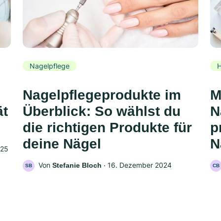
Nagelpflege
H
Nagelpflegeprodukte im
M
ät
Überblick: So wählst du
N
die richtigen Produkte für
p
deine Nägel
N
025
Von
‧
16. Dezember 2024
Stefanie Bloch
SB
CB