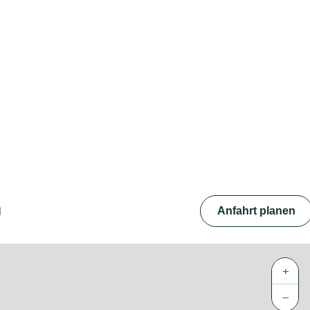
d
Anfahrt planen
+
−