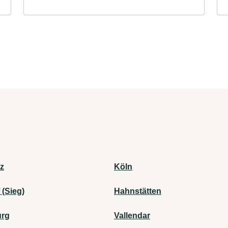
z
Köln
 (Sieg)
Hahnstätten
urg
Vallendar