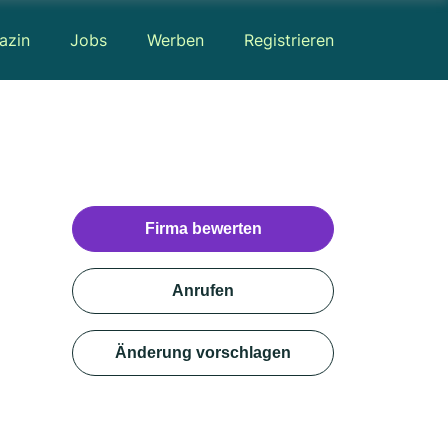
azin
Jobs
Werben
Registrieren
Firma bewerten
Anrufen
Änderung vorschlagen