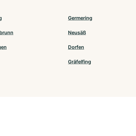
g
Germering
brunn
Neusäß
gen
Dorfen
Gräfelfing