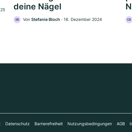
deine Nägel
N
025
Von
Stefanie Bloch
‧
16. Dezember 2024
SB
CB
t
Datenschutz
Barrierefreiheit
Nutzungsbedingungen
AGB
I