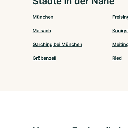
Städte in der Nähe
München
Freisin
Maisach
Königs
Garching bei München
Meitin
Gröbenzell
Ried