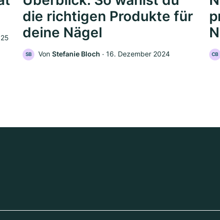
ät
Überblick: So wählst du
N
die richtigen Produkte für
p
deine Nägel
N
025
Von
Stefanie Bloch
‧
16. Dezember 2024
SB
CB