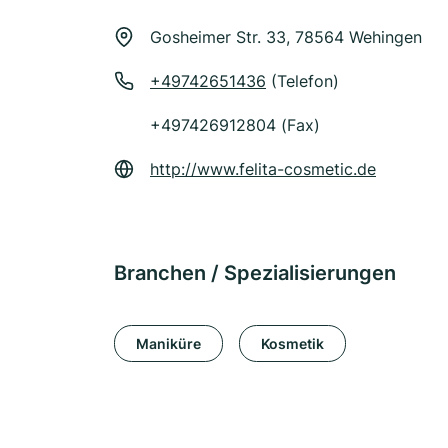
Gosheimer Str. 33, 78564 Wehingen
+49742651436
(Telefon)
+497426912804 (Fax)
http://www.felita-cosmetic.de
Branchen / Spezialisierungen
Maniküre
Kosmetik