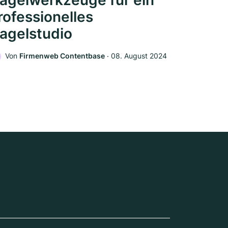
agelwerkzeuge für ein
rofessionelles
agelstudio
Von
Firmenweb Contentbase
‧
08. August 2024