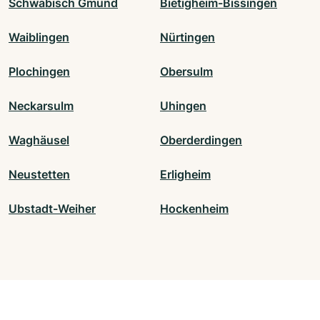
Schwäbisch Gmünd
Bietigheim-Bissingen
Waiblingen
Nürtingen
Plochingen
Obersulm
Neckarsulm
Uhingen
Waghäusel
Oberderdingen
Neustetten
Erligheim
Ubstadt-Weiher
Hockenheim