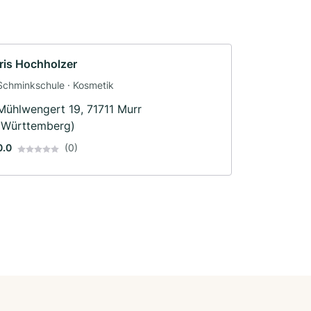
Iris Hochholzer
Schminkschule · Kosmetik
Mühlwengert 19, 71711 Murr
(Württemberg)
0.0
(0)