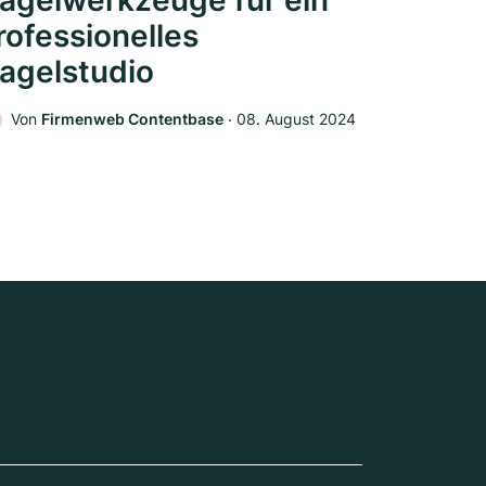
agelwerkzeuge für ein
rofessionelles
agelstudio
Von
Firmenweb Contentbase
‧
08. August 2024