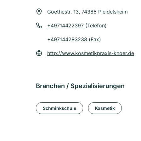
Goethestr. 13, 74385 Pleidelsheim
+49714422397
(Telefon)
+497144283238 (Fax)
http://www.kosmetikpraxis-knoer.de
Branchen / Spezialisierungen
Schminkschule
Kosmetik