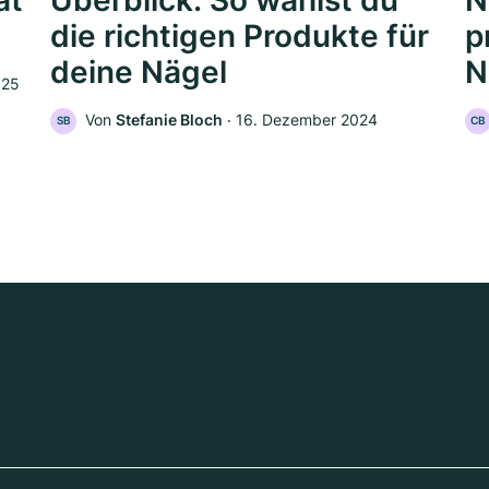
ät
Überblick: So wählst du
N
die richtigen Produkte für
p
deine Nägel
N
025
Von
Stefanie Bloch
‧
16. Dezember 2024
SB
CB