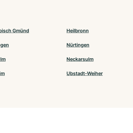
bisch Gmünd
Heilbronn
ngen
Nürtingen
ulm
Neckarsulm
eim
Ubstadt-Weiher